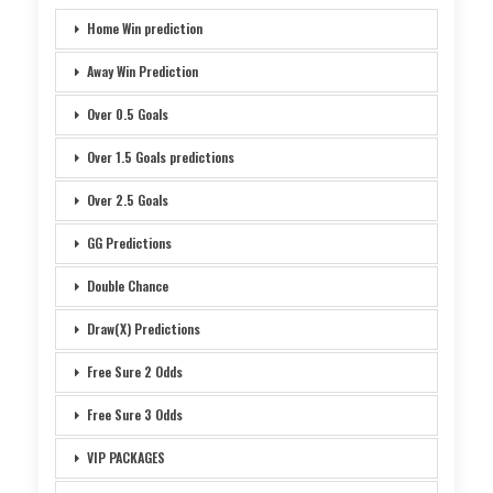
Home Win prediction
Away Win Prediction
Over 0.5 Goals
Over 1.5 Goals predictions
Over 2.5 Goals
GG Predictions
Double Chance
Draw(X) Predictions
Free Sure 2 Odds
Free Sure 3 Odds
VIP PACKAGES