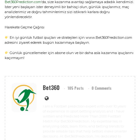
Bet360Prediction.com
‘da, size kazanma avantajı sağlamaya adadık kendimizi.
İster yeni başlayan ister deneyimli bir bahisçi olun, günlük ipuçlarımız, maç
analizlerimiz ve doğru tahminlerimiz sizi istikrarlı karlara doğru
yönlendirecektir.
Harekete Geçme Çağrısı
En iyi günlük futbol ipuçları ve stratejileri için www.Bet360Prediction.com
adresini ziyaret ederek bugün kazanmaya başlayın.
Günlük güncellemeler için abone olun ve bir daha asla kazanma ipuçlarını
kaçırmayın!
Bet360
105 Posts
0 Comments
I am a Football prediction expert with over 10 years
of experience in sport betting analysis and i have
written and Predicted More Than 2000 Football
Match For Bet360Prediction. My expertise lies in
analyzing odds, team form, and betting trends to
provide reliable tips that help bettors make smarter
decisions. At Bet360Prediction, I’m dedicated to