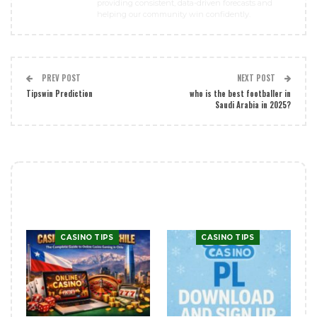
providing consistent, data-driven forecasts and
helping our community win confidently.
PREV POST
NEXT POST
Tipswin Prediction
who is the best footballer in
Saudi Arabia in 2025?
YOU MIGHT ALSO LIKE
CASINO TIPS
CASINO TIPS