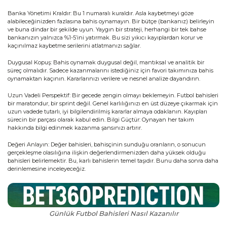
Banka Yönetimi Kraldır: Bu 1 numaralı kuraldır. Asla kaybetmeyi göze
alabileceğinizden fazlasına bahis oynamayın. Bir bütçe (bankanız) belirleyin
ve buna dindar bir şekilde uyun. Yaygın bir strateji, herhangi bir tek bahse
bankanızın yalnızca %1-5’ini yatırmak. Bu sizi yıkıcı kayıplardan korur ve
kaçınılmaz kaybetme serilerini atlatmanızı sağlar.
Duygusal Kopuş: Bahis oynamak duygusal değil, mantıksal ve analitik bir
süreç olmalıdır. Sadece kazanmalarını istediğiniz için favori takımınıza bahis
oynamaktan kaçının. Kararlarınızı verilere ve nesnel analize dayandırın.
Uzun Vadeli Perspektif: Bir gecede zengin olmayı beklemeyin. Futbol bahisleri
bir maratondur, bir sprint değil. Genel karlılığınızı en üst düzeye çıkarmak için
uzun vadede tutarlı, iyi bilgilendirilmiş kararlar almaya odaklanın. Kayıpları
sürecin bir parçası olarak kabul edin. Bilgi Güçtür: Oynayan her takım
hakkında bilgi edinmek kazanma şansınızı artırır.
Değeri Anlayın: Değer bahisleri, bahisçinin sunduğu oranların, o sonucun
gerçekleşme olasılığına ilişkin değerlendirmenizden daha yüksek olduğu
bahisleri belirlemektir. Bu, karlı bahislerin temel taşıdır. Bunu daha sonra daha
derinlemesine inceleyeceğiz.
Günlük Futbol Bahisleri Nasıl Kazanılır