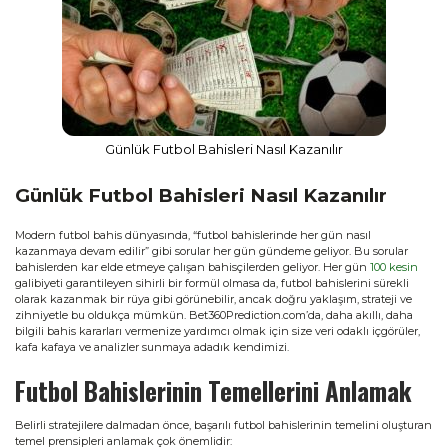
Günlük Futbol Bahisleri Nasıl Kazanılır
Günlük Futbol Bahisleri Nasıl Kazanılır
Modern futbol bahis dünyasında, “futbol bahislerinde her gün nasıl
kazanmaya devam edilir” gibi sorular her gün gündeme geliyor. Bu sorular
bahislerden kar elde etmeye çalışan bahisçilerden geliyor. Her gün
100 kesin
galibiyeti garantileyen sihirli bir formül olmasa da, futbol bahislerini sürekli
olarak kazanmak bir rüya gibi görünebilir, ancak doğru yaklaşım, strateji ve
zihniyetle bu oldukça mümkün. Bet360Prediction.com’da, daha akıllı, daha
bilgili bahis kararları vermenize yardımcı olmak için size veri odaklı içgörüler,
kafa kafaya ve analizler sunmaya adadık kendimizi.
Futbol Bahislerinin Temellerini Anlamak
Belirli stratejilere dalmadan önce, başarılı futbol bahislerinin temelini oluşturan
temel prensipleri anlamak çok önemlidir: